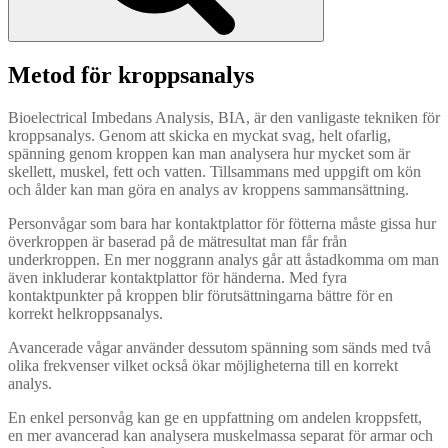
Metod för kroppsanalys
Bioelectrical Imbedans Analysis, BIA, är den vanligaste tekniken för
kroppsanalys. Genom att skicka en myckat svag, helt ofarlig,
spänning genom kroppen kan man analysera hur mycket som är
skellett, muskel, fett och vatten. Tillsammans med uppgift om kön
och ålder kan man göra en analys av kroppens sammansättning.
Personvågar som bara har kontaktplattor för fötterna måste gissa hur
överkroppen är baserad på de mätresultat man får från
underkroppen. En mer noggrann analys går att åstadkomma om man
även inkluderar kontaktplattor för händerna. Med fyra
kontaktpunkter på kroppen blir förutsättningarna bättre för en
korrekt helkroppsanalys.
Avancerade vågar använder dessutom spänning som sänds med två
olika frekvenser vilket också ökar möjligheterna till en korrekt
analys.
En enkel personvåg kan ge en uppfattning om andelen kroppsfett,
en mer avancerad kan analysera muskelmassa separat för armar och