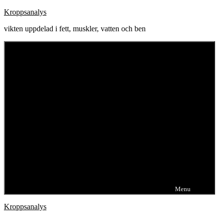
Skip
Kroppsanalys
to
vikten uppdelad i fett, muskler, vatten och ben
content
Menu
Kroppsanalys