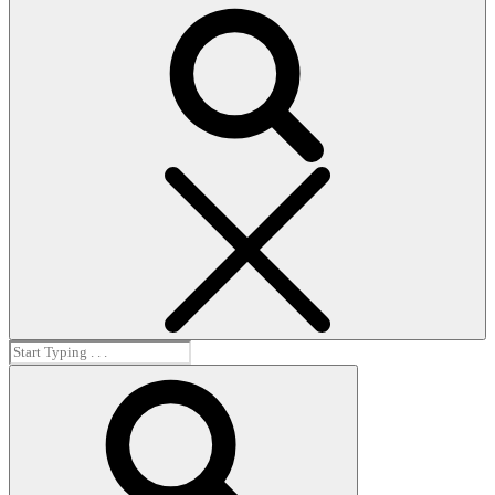
Search
Search
for:
Search